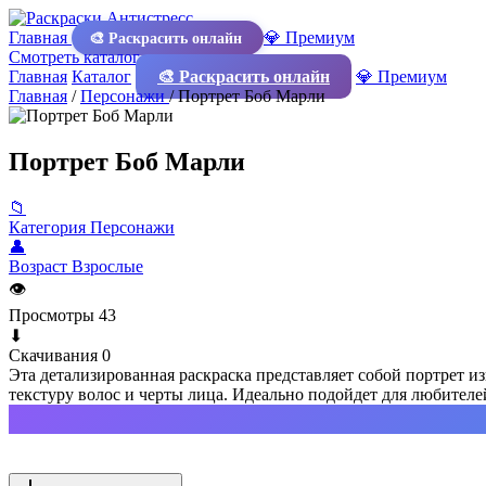
Главная
💎 Премиум
🎨 Раскрасить онлайн
Смотреть каталог
Главная
Каталог
🎨 Раскрасить онлайн
💎 Премиум
Главная
/
Персонажи
/
Портрет Боб Марли
Портрет Боб Марли
📁
Категория
Персонажи
👤
Возраст
Взрослые
👁
Просмотры
43
⬇
Скачивания
0
Эта детализированная раскраска представляет собой портрет 
текстуру волос и черты лица. Идеально подойдет для любителе