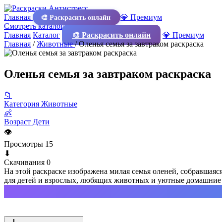
Главная
💎 Премиум
🎨 Раскрасить онлайн
Смотреть каталог
Главная
Каталог
🎨 Раскрасить онлайн
💎 Премиум
Главная
/
Животные
/
Оленья семья за завтраком раскраска
Оленья семья за завтраком раскраска
📁
Категория
Животные
👶
Возраст
Дети
👁
Просмотры
15
⬇
Скачивания
0
На этой раскраске изображена милая семья оленей, собравшаяся
для детей и взрослых, любящих животных и уютные домашние