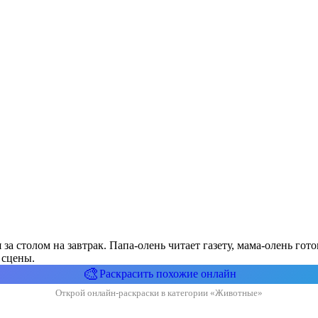
 за столом на завтрак. Папа-олень читает газету, мама-олень го
 сцены.
🎨
Раскрасить похожие онлайн
Открой онлайн-раскраски в категории «Животные»