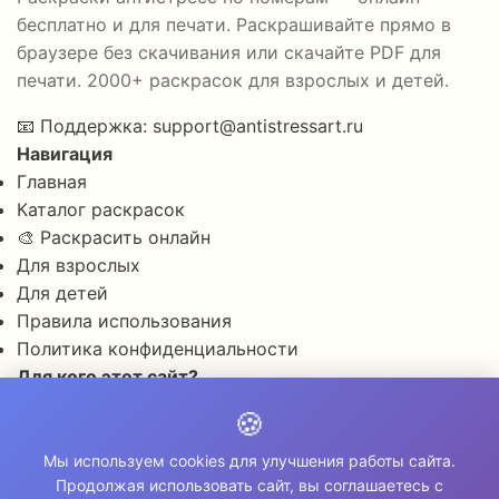
бесплатно и для печати. Раскрашивайте прямо в
браузере без скачивания или скачайте PDF для
печати. 2000+ раскрасок для взрослых и детей.
📧
Поддержка:
support@antistressart.ru
Навигация
Главная
Каталог раскрасок
🎨 Раскрасить онлайн
Для взрослых
Для детей
Правила использования
Политика конфиденциальности
Для кого этот сайт?
✨ Для снятия стресса и тревоги
🍪
🎨 Для развития креативности
🧘 Для медитации и расслабления
Мы используем cookies для улучшения работы сайта.
Продолжая использовать сайт, вы соглашаетесь с
👨‍👩‍👧‍👦 Для семейного досуга