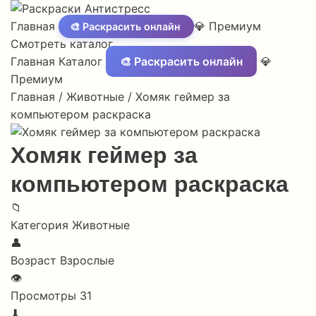
Главная
💎 Премиум
🎨 Раскрасить онлайн
Смотреть каталог
Главная
Каталог
🎨 Раскрасить онлайн
💎
Премиум
Главная
/
Животные
/
Хомяк геймер за
компьютером раскраска
Хомяк геймер за
компьютером раскраска
📁
Категория
Животные
👤
Возраст
Взрослые
👁
Просмотры
31
⬇