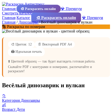
Главная
💎 Премиум
🎨 Раскрасить онлайн
Смотреть каталог
Главная
Каталог
🎨 Раскрасить онлайн
💎 Премиум
Главная
/
Динозавры
/
Весёлый динозаврик и вулкан
🔢 Раскраска по номерам
🎨 Цветов: 12
📄 Векторный PDF А4
🖨️ Идеальная печать
⬆️ Цветной образец — так будет выглядеть готовая работа.
Скачайте PDF с контурами и номерами, распечатайте и
раскрасьте!
Весёлый динозаврик и вулкан
📁
Категория
Динозавры
👶
Возраст
Дети