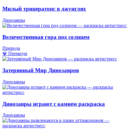
Милый трицератопс в джунглях
Динозавры
Величественная гора под солнцем
Природа
💎 Премиум
Затерянный Мир Динозавров
Динозавры
Динозавры играют с камнем раскраска
Динозавры