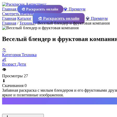
Главная
💎 Премиум
🎨 Раскрасить онлайн
Смотреть каталог
Главная
Каталог
🎨 Раскрасить онлайн
💎 Премиум
Главная
/
Техника
/
Веселый блендер и фруктовая компания
Веселый блендер и фруктовая компани
📁
Категория
Техника
👶
Возраст
Дети
👁
Просмотры
27
⬇
Скачивания
0
Забавная раскраска с милым блендером и его фруктовыми друзь
яркие и позитивные изображения.