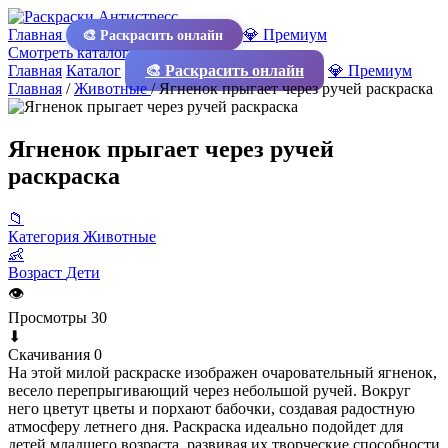
Главная
💎 Премиум
🎨 Раскрасить онлайн
Смотреть каталог
Главная
Каталог
🎨 Раскрасить онлайн
💎 Премиум
Главная
/
Животные
/
Ягненок прыгает через ручей раскраска
Ягненок прыгает через ручей
раскраска
📁
Категория
Животные
👶
Возраст
Дети
👁
Просмотры
30
⬇
Скачивания
0
На этой милой раскраске изображен очаровательный ягненок,
весело перепрыгивающий через небольшой ручей. Вокруг
него цветут цветы и порхают бабочки, создавая радостную
атмосферу летнего дня. Раскраска идеально подойдет для
детей младшего возраста, развивая их творческие способности