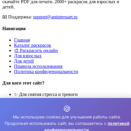
скачайте PDF для печати. 2000+ раскрасок для взрослых и
детей.
📧
Поддержка:
support@antistressart.ru
Навигация
Главная
Каталог раскрасок
🎨 Раскрасить онлайн
Для взрослых
Для детей
Правила использования
Политика конфиденциальности
Для кого этот сайт?
✨ Для снятия стресса и тревоги
🎨 Для развития креативности
🧘 Для медитации и расслабления
🍪
👨‍👩‍👧‍👦 Для семейного досуга
Мы используем cookies для улучшения работы сайта.
© 2026 Раскраски Антистресс. Все права защищены.
Продолжая использовать сайт, вы соглашаетесь с
политикой
конфиденциальности
.
⚠️ Все раскраски для личного использования. Коммерческое