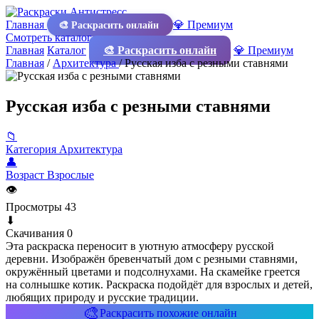
Главная
💎 Премиум
🎨 Раскрасить онлайн
Смотреть каталог
Главная
Каталог
🎨 Раскрасить онлайн
💎 Премиум
Главная
/
Архитектура
/
Русская изба с резными ставнями
Русская изба с резными ставнями
📁
Категория
Архитектура
👤
Возраст
Взрослые
👁
Просмотры
43
⬇
Скачивания
0
Эта раскраска переносит в уютную атмосферу русской
деревни. Изображён бревенчатый дом с резными ставнями,
окружённый цветами и подсолнухами. На скамейке греется
на солнышке котик. Раскраска подойдёт для взрослых и детей,
любящих природу и русские традиции.
🎨
Раскрасить похожие онлайн