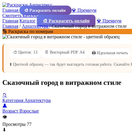
Главная
💎 Премиум
🎨 Раскрасить онлайн
Смотреть каталог
Главная
Каталог
🎨 Раскрасить онлайн
💎 Премиум
Главная
/
Архитектура
/
Сказочный город в витражном стиле
🔢 Раскраска по номерам
🎨 Цветов: 13
📄 Векторный PDF А4
🖨️ Идеальная печать
⬆️ Цветной образец — так будет выглядеть готовая работа. Скачайте
Сказочный город в витражном стиле
📁
Категория
Архитектура
👤
Возраст
Взрослые
👁
Просмотры
77
⬇