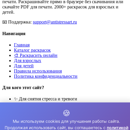
печати. Раскрашивайте прямо в браузере без скачивания или
скачайте PDF для печати. 2000+ раскрасок для взрослых и
детей.
📧
Поддержка:
support@antistressart.ru
Навигация
Главная
Каталог раскрасок
🎨 Раскрасить онлайн
Для взрослых
Для детей
Правила использования
Политика конфиденциальности
Для кого этот сайт?
✨ Для снятия стресса и тревоги
🎨 Для развития креативности
🧘 Для медитации и расслабления
🍪
👨‍👩‍👧‍👦 Для семейного досуга
Мы используем cookies для улучшения работы сайта.
© 2026 Раскраски Антистресс. Все права защищены.
Продолжая использовать сайт, вы соглашаетесь с
политикой