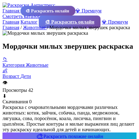
Главная
💎 Премиум
🎨 Раскрасить онлайн
Смотреть каталог
Главная
Каталог
🎨 Раскрасить онлайн
💎 Премиум
Главная
/
Животные
/
Мордочки милых зверушек раскраска
Мордочки милых зверушек раскраска
📁
Категория
Животные
👶
Возраст
Дети
👁
Просмотры
42
⬇
Скачивания
0
Раскраска с очаровательными мордочками различных
животных: котик, зайчик, собачка, панда, медвежонок,
лягушка, сова, поросёнок, коала, лисичка, пингвин и
цыплёнок. Простые контуры и милые выражения лиц делают
эту раскраску идеальной для детей и начинающих.
🎨
Раскрасить похожие онлайн