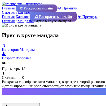
Главная
💎 Премиум
🎨 Раскрасить онлайн
Смотреть каталог
Главная
Каталог
🎨 Раскрасить онлайн
💎 Премиум
Главная
/
Мандалы
/
Ирис в круге мандала
Ирис в круге мандала
📁
Категория
Мандалы
👤
Возраст
Взрослые
👁
Просмотры
18
⬇
Скачивания
0
Раскраска с изображением мандалы, в центре которой располо
Детализированный узор способствует развитию концентрации и