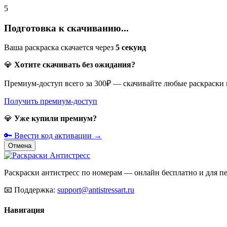
5
Подготовка к скачиванию...
Ваша раскраска скачается через
5
секунд
💎
Хотите скачивать без ожидания?
Премиум-доступ всего за 300₽ — скачивайте любые раскраски
Получить премиум-доступ
💎
Уже купили премиум?
🔑 Ввести код активации →
Отмена
Раскраски антистресс по номерам — онлайн бесплатно и для печ
📧
Поддержка:
support@antistressart.ru
Навигация