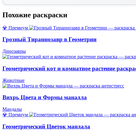
Похожие раскраски
💎 Премиум
Грозный Тираннозавр в Геометрии
Динозавры
Геометрический кот и комнатное растение раскра
Животные
Вихрь Цвета и Формы манадла
Мандалы
💎 Премиум
Геометрический Цветок мандала