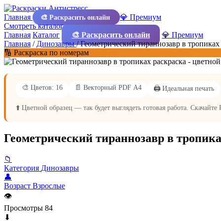
Главная
💎 Премиум
🎨 Раскрасить онлайн
Смотреть каталог
Главная
Каталог
🎨 Раскрасить онлайн
💎 Премиум
Главная
/
Динозавры
/
Геометрический тираннозавр в тропиках
🔢 Раскраска по номерам
🎨 Цветов: 16
📄 Векторный PDF А4
🖨️ Идеальная печать
⬆️ Цветной образец — так будет выглядеть готовая работа. Скачайте
Геометрический тираннозавр в тропика
📁
Категория
Динозавры
👤
Возраст
Взрослые
👁
Просмотры
84
⬇