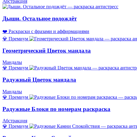
Абстракция
Дыши. Остальное подождёт
❤️ Раскраски с фразами и аффирмациями
💎 Премиум
Геометрический Цветок мандала
Мандалы
💎 Премиум
Радужный Цветок мандала
Мандалы
💎 Премиум
Радужные Блоки по номерам раскраска
Абстракция
💎 Премиум