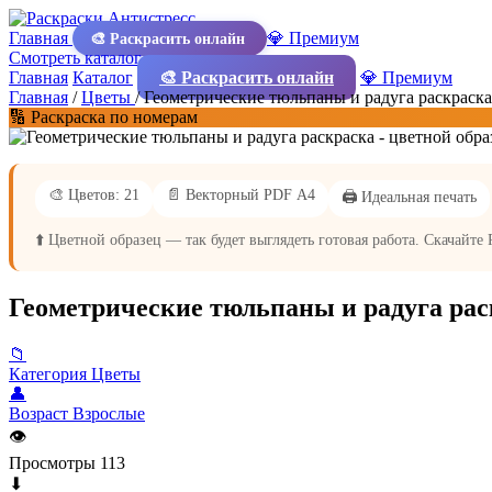
Главная
💎 Премиум
🎨 Раскрасить онлайн
Смотреть каталог
Главная
Каталог
🎨 Раскрасить онлайн
💎 Премиум
Главная
/
Цветы
/
Геометрические тюльпаны и радуга раскраска
🔢 Раскраска по номерам
🎨 Цветов: 21
📄 Векторный PDF А4
🖨️ Идеальная печать
⬆️ Цветной образец — так будет выглядеть готовая работа. Скачайте
Геометрические тюльпаны и радуга рас
📁
Категория
Цветы
👤
Возраст
Взрослые
👁
Просмотры
113
⬇