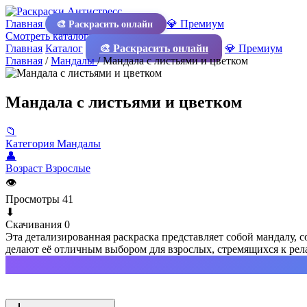
Главная
💎 Премиум
🎨 Раскрасить онлайн
Смотреть каталог
Главная
Каталог
🎨 Раскрасить онлайн
💎 Премиум
Главная
/
Мандалы
/
Мандала с листьями и цветком
Мандала с листьями и цветком
📁
Категория
Мандалы
👤
Возраст
Взрослые
👁
Просмотры
41
⬇
Скачивания
0
Эта детализированная раскраска представляет собой мандалу
делают её отличным выбором для взрослых, стремящихся к рел