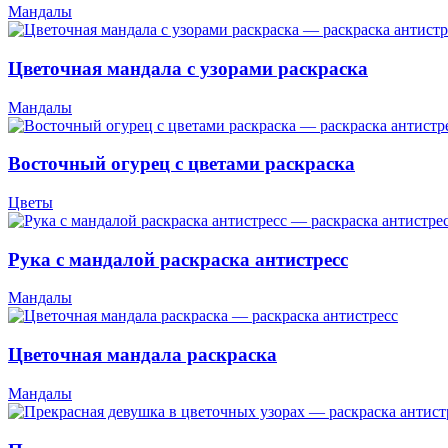
Мандалы
Цветочная мандала с узорами раскраска
Мандалы
Восточный огурец с цветами раскраска
Цветы
Рука с мандалой раскраска антистресс
Мандалы
Цветочная мандала раскраска
Мандалы