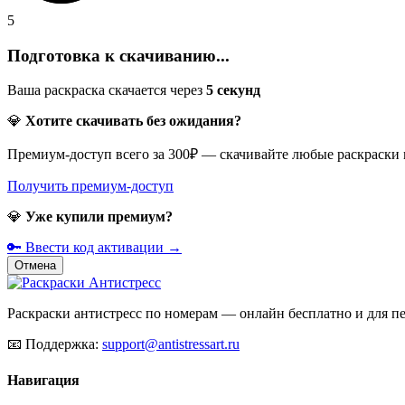
5
Подготовка к скачиванию...
Ваша раскраска скачается через
5
секунд
💎
Хотите скачивать без ожидания?
Премиум-доступ всего за 300₽ — скачивайте любые раскраски
Получить премиум-доступ
💎
Уже купили премиум?
🔑 Ввести код активации →
Отмена
Раскраски антистресс по номерам — онлайн бесплатно и для печ
📧
Поддержка:
support@antistressart.ru
Навигация