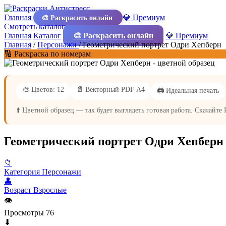
Главная
💎 Премиум
🎨 Раскрасить онлайн
Смотреть каталог
Главная
Каталог
🎨 Раскрасить онлайн
💎 Премиум
Главная
/
Персонажи
/
Геометрический портрет Одри Хепберн
🔢 Раскраска по номерам
🎨 Цветов: 12
📄 Векторный PDF А4
🖨️ Идеальная печать
⬆️ Цветной образец — так будет выглядеть готовая работа. Скачайте
Геометрический портрет Одри Хепберн
📁
Категория
Персонажи
👤
Возраст
Взрослые
👁
Просмотры
76
⬇