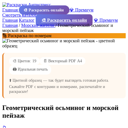
Главная
💎 Премиум
🎨 Раскрасить онлайн
Смотреть каталог
Главная
Каталог
🎨 Раскрасить онлайн
💎 Премиум
Главная
/
Морские жители
/
Геометрический осьминог и
морской пейзаж
🔢 Раскраска по номерам
🎨 Цветов: 19
📄 Векторный PDF А4
🖨️ Идеальная печать
⬆️ Цветной образец — так будет выглядеть готовая работа.
Скачайте PDF с контурами и номерами, распечатайте и
раскрасьте!
Геометрический осьминог и морской
пейзаж
📁