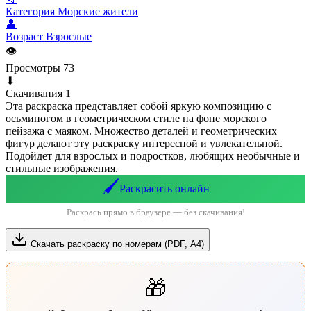
Категория
Морские жители
👤
Возраст
Взрослые
👁
Просмотры
73
⬇
Скачивания
1
Эта раскраска представляет собой яркую композицию с
осьминогом в геометрическом стиле на фоне морского
пейзажа с маяком. Множество деталей и геометрических
фигур делают эту раскраску интересной и увлекательной.
Подойдет для взрослых и подростков, любящих необычные и
стильные изображения.
🖌️
Раскрасить онлайн
Раскрась прямо в браузере — без скачивания!
Скачать раскраску по номерам (PDF, А4)
🎁