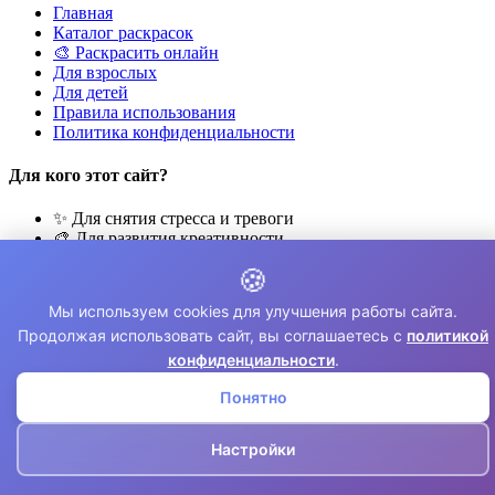
Главная
Каталог раскрасок
🎨 Раскрасить онлайн
Для взрослых
Для детей
Правила использования
Политика конфиденциальности
Для кого этот сайт?
✨ Для снятия стресса и тревоги
🎨 Для развития креативности
🧘 Для медитации и расслабления
🍪
👨‍👩‍👧‍👦 Для семейного досуга
Мы используем cookies для улучшения работы сайта.
© 2026 Раскраски Антистресс. Все права защищены.
Продолжая использовать сайт, вы соглашаетесь с
политикой
⚠️ Все раскраски для личного использования. Коммерческое
конфиденциальности
.
использование запрещено.
Понятно
Настройки