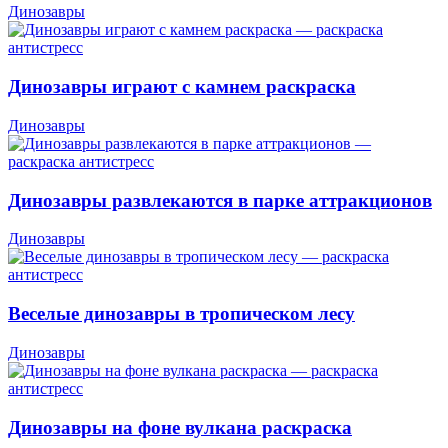
Динозавры
Динозавры играют с камнем раскраска
Динозавры
Динозавры развлекаются в парке аттракционов
Динозавры
Веселые динозавры в тропическом лесу
Динозавры
Динозавры на фоне вулкана раскраска