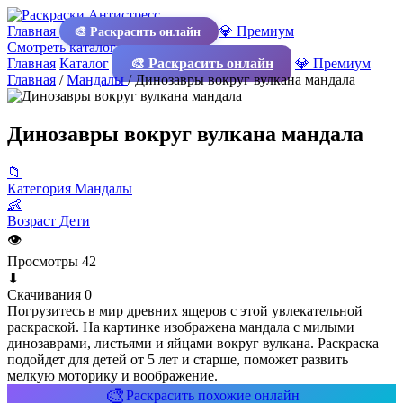
Главная
💎 Премиум
🎨 Раскрасить онлайн
Смотреть каталог
Главная
Каталог
🎨 Раскрасить онлайн
💎 Премиум
Главная
/
Мандалы
/
Динозавры вокруг вулкана мандала
Динозавры вокруг вулкана мандала
📁
Категория
Мандалы
👶
Возраст
Дети
👁
Просмотры
42
⬇
Скачивания
0
Погрузитесь в мир древних ящеров с этой увлекательной
раскраской. На картинке изображена мандала с милыми
динозаврами, листьями и яйцами вокруг вулкана. Раскраска
подойдет для детей от 5 лет и старше, поможет развить
мелкую моторику и воображение.
🎨
Раскрасить похожие онлайн