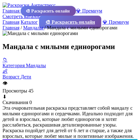
Главная
💎 Премиум
🎨 Раскрасить онлайн
Смотреть каталог
Главная
Каталог
🎨 Раскрасить онлайн
💎 Премиум
Главная
/
Мандалы
/
Мандала с милыми единорогами
Мандала с милыми единорогами
📁
Категория
Мандалы
👶
Возраст
Дети
👁
Просмотры
45
⬇
Скачивания
0
Эта очаровательная раскраска представляет собой мандалу с
милыми единорогами и сердечками. Идеально подходит для
детей и взрослых, которые любят единорогов и хотят
расслабиться, раскрашивая детализированные узоры.
Раскраска подойдет для детей от 6 лет и старше, а также для
взрослых, которые любят милые и позитивные изображения.