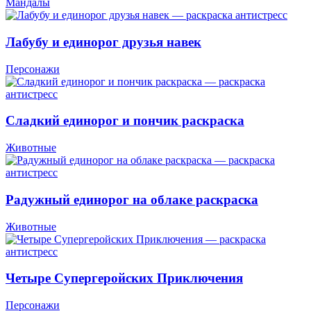
Мандалы
Лабубу и единорог друзья навек
Персонажи
Сладкий единорог и пончик раскраска
Животные
Радужный единорог на облаке раскраска
Животные
Четыре Супергеройских Приключения
Персонажи