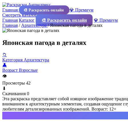
Главная
💎 Премиум
🎨 Раскрасить онлайн
Смотреть каталог
Главная
Каталог
🎨 Раскрасить онлайн
💎 Премиум
Главная
/
Архитектура
/
Японская пагода в деталях
Японская пагода в деталях
📁
Категория
Архитектура
👤
Возраст
Взрослые
👁
Просмотры
42
⬇
Скачивания
0
Эта раскраска представляет собой изящное изображение трад
вниманием к архитектурным элементам, создавая ощущение глу
любителям детализированных изображений. Возраст: 12+