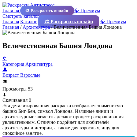
Главная
💎 Премиум
🎨 Раскрасить онлайн
Смотреть каталог
Главная
Каталог
🎨 Раскрасить онлайн
💎 Премиум
Главная
/
Архитектура
/
Величественная Башня Лондона
Величественная Башня Лондона
📁
Категория
Архитектура
👤
Возраст
Взрослые
👁
Просмотры
53
⬇
Скачивания
0
Эта детализированная раскраска изображает знаменитую
башню Биг-Бен, символ Лондона. Изящные линии и
архитектурные элементы делают процесс раскрашивания
увлекательным. Отлично подойдет для любителей
архитектуры и истории, а также для взрослых, ищущих
спокойное занятие.