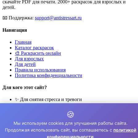
скачайте PDF для печати. 2000+ раскрасок для взрослых и
детей.
📧
Поддержка:
support@antistressart.ru
Навигация
Главная
Каталог раскрасок
🎨 Раскрасить онлайн
Для взрослых
Для детей
Правила использования
Политика конфиденциальности
Для кого этот сайт?
✨ Для снятия стресса и тревоги
🎨 Для развития креативности
🧘 Для медитации и расслабления
🍪
👨‍👩‍👧‍👦 Для семейного досуга
Мы используем cookies для улучшения работы сайта.
© 2026 Раскраски Антистресс. Все права защищены.
Продолжая использовать сайт, вы соглашаетесь с
политикой
конфиденциальности
.
⚠️ Все раскраски для личного использования. Коммерческое