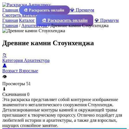
Главная
💎 Премиум
🎨 Раскрасить онлайн
Смотреть каталог
Главная
Каталог
🎨 Раскрасить онлайн
💎 Премиум
Главная
/
Архитектура
/
Древние камни Стоунхенджа
Древние камни Стоунхенджа
📁
Категория
Архитектура
👤
Возраст
Взрослые
👁
Просмотры
51
⬇
Скачивания
0
Эта раскраска представляет собой контурное изображение
знаменитого мегалитического сооружения Стоунхендж.
Детализированные контуры камней и окружающей травы
приглашают к творческому процессу. Отлично подойдет для
любителей истории и архитектуры, а также для взрослых,
ищущих спокойное занятие.