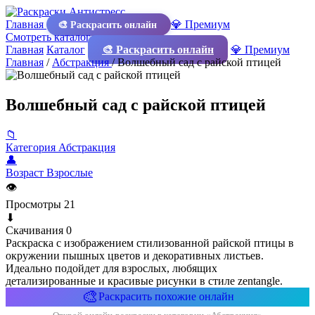
Главная
💎 Премиум
🎨 Раскрасить онлайн
Смотреть каталог
Главная
Каталог
🎨 Раскрасить онлайн
💎 Премиум
Главная
/
Абстракция
/
Волшебный сад с райской птицей
Волшебный сад с райской птицей
📁
Категория
Абстракция
👤
Возраст
Взрослые
👁
Просмотры
21
⬇
Скачивания
0
Раскраска с изображением стилизованной райской птицы в
окружении пышных цветов и декоративных листьев.
Идеально подойдет для взрослых, любящих
детализированные и красивые рисунки в стиле zentangle.
🎨
Раскрасить похожие онлайн