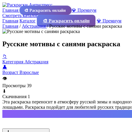
Главная
💎 Премиум
🎨 Раскрасить онлайн
Смотреть каталог
Главная
Каталог
🎨 Раскрасить онлайн
💎 Премиум
Главная
/
Абстракция
/
Русские мотивы с санями раскраска
Русские мотивы с санями раскраска
📁
Категория
Абстракция
👤
Возраст
Взрослые
👁
Просмотры
39
⬇
Скачивания
1
Эта раскраска переносит в атмосферу русской зимы и народног
лошадьми. Раскраска подойдет для любителей русских традици