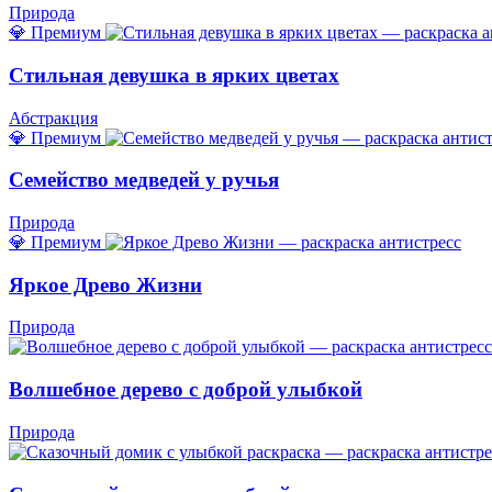
Природа
💎 Премиум
Стильная девушка в ярких цветах
Абстракция
💎 Премиум
Семейство медведей у ручья
Природа
💎 Премиум
Яркое Древо Жизни
Природа
Волшебное дерево с доброй улыбкой
Природа