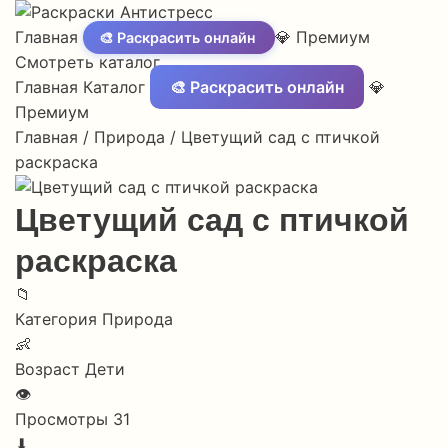
Главная
💎 Премиум
🎨 Раскрасить онлайн
Смотреть каталог
Главная
Каталог
🎨 Раскрасить онлайн
💎
Премиум
Главная
/
Природа
/
Цветущий сад с птичкой
раскраска
Цветущий сад с птичкой
раскраска
📁
Категория
Природа
👶
Возраст
Дети
👁
Просмотры
31
⬇