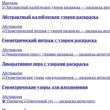
Мандалы
Абстрактный калейдоскоп узоров раскраска
Абстракция
Геометрический витраж с узором раскраска
Абстракция
Декоративное перо с узорами раскраска
Абстракция
Геометрические узоры для вдохновения
Абстракция
💎 Премиум