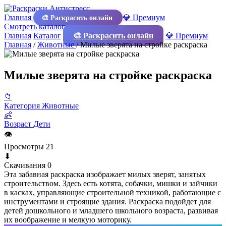
Главная
💎 Премиум
🎨 Раскрасить онлайн
Смотреть каталог
Главная
Каталог
🎨 Раскрасить онлайн
💎 Премиум
Главная
/
Животные
/
Милые зверята на стройке раскраска
Милые зверята на стройке раскраска
📁
Категория
Животные
👶
Возраст
Дети
👁
Просмотры
21
⬇
Скачивания
0
Эта забавная раскраска изображает милых зверят, занятых
строительством. Здесь есть котята, собачки, мишки и зайчики
в касках, управляющие строительной техникой, работающие с
инструментами и строящие здания. Раскраска подойдет для
детей дошкольного и младшего школьного возраста, развивая
их воображение и мелкую моторику.