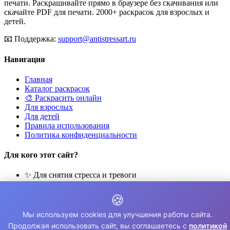
печати. Раскрашивайте прямо в браузере без скачивания или
скачайте PDF для печати. 2000+ раскрасок для взрослых и
детей.
📧
Поддержка:
support@antistressart.ru
Навигация
Главная
Каталог раскрасок
🎨 Раскрасить онлайн
Для взрослых
Для детей
Правила использования
Политика конфиденциальности
Для кого этот сайт?
✨ Для снятия стресса и тревоги
🎨 Для развития креативности
🧘 Для медитации и расслабления
🍪
👨‍👩‍👧‍👦 Для семейного досуга
Мы используем cookies для улучшения работы сайта.
© 2026 Раскраски Антистресс. Все права защищены.
Продолжая использовать сайт, вы соглашаетесь с
политикой