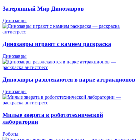
Затерянный Мир Динозавров
Динозавры
Динозавры играют с камнем раскраска
Динозавры
Динозавры развлекаются в парке аттракционов
Динозавры
Милые зверята в робототехнической
лаборатории
Роботы