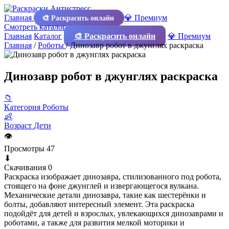
Главная
💎 Премиум
🎨 Раскрасить онлайн
Смотреть каталог
Главная
Каталог
🎨 Раскрасить онлайн
💎 Премиум
Главная
/
Роботы
/
Динозавр робот в джунглях раскраска
Динозавр робот в джунглях раскраска
📁
Категория
Роботы
👶
Возраст
Дети
👁
Просмотры
47
⬇
Скачивания
0
Раскраска изображает динозавра, стилизованного под робота,
стоящего на фоне джунглей и извергающегося вулкана.
Механические детали динозавра, такие как шестерёнки и
болты, добавляют интересный элемент. Эта раскраска
подойдёт для детей и взрослых, увлекающихся динозаврами и
роботами, а также для развития мелкой моторики и