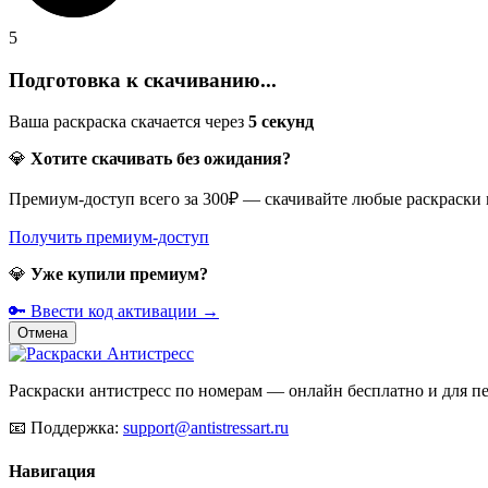
5
Подготовка к скачиванию...
Ваша раскраска скачается через
5
секунд
💎
Хотите скачивать без ожидания?
Премиум-доступ всего за 300₽ — скачивайте любые раскраски
Получить премиум-доступ
💎
Уже купили премиум?
🔑 Ввести код активации →
Отмена
Раскраски антистресс по номерам — онлайн бесплатно и для печ
📧
Поддержка:
support@antistressart.ru
Навигация