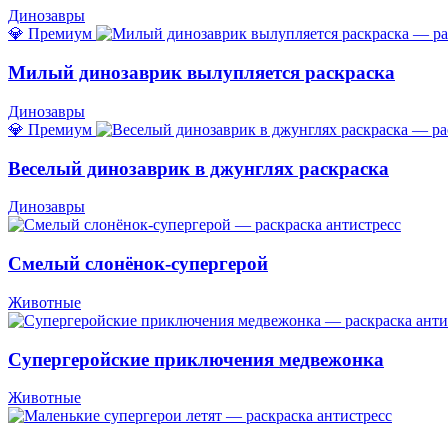
Динозавры
💎 Премиум
Милый динозаврик вылупляется раскраска
Динозавры
💎 Премиум
Веселый динозаврик в джунглях раскраска
Динозавры
Смелый слонёнок-супергерой
Животные
Супергеройские приключения медвежонка
Животные