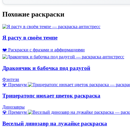
Похожие раскраски
Я расту в своём темпе
❤️ Раскраски с фразами и аффирмациями
Дракончик и бабочка под радугой
Фэнтези
💎 Премиум
Трицератопс нюхает цветок раскраска
Динозавры
💎 Премиум
Веселый динозавр на лужайке раскраска