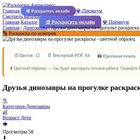
Главная
💎 Премиум
🎨 Раскрасить онлайн
Смотреть каталог
Главная
Каталог
🎨 Раскрасить онлайн
💎 Премиум
Главная
/
Динозавры
/
Друзья динозавры на прогулке раскраска
🔢 Раскраска по номерам
🎨 Цветов: 12
📄 Векторный PDF А4
🖨️ Идеальная печать
⬆️ Цветной образец — так будет выглядеть готовая работа. Скачайте
Друзья динозавры на прогулке раскрас
📁
Категория
Динозавры
👶
Возраст
Дети
👁
Просмотры
58
⬇