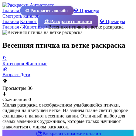
Главная
💎 Премиум
🎨 Раскрасить онлайн
Смотреть каталог
Главная
Каталог
🎨 Раскрасить онлайн
💎 Премиум
Главная
/
Животные
/
Весенняя птичка на ветке раскраска
Весенняя птичка на ветке раскраска
📁
Категория
Животные
👶
Возраст
Дети
👁
Просмотры
36
⬇
Скачивания
0
Милая раскраска с изображением улыбающейся птички,
сидящей на цветущей ветке. На заднем плане светит доброе
солнышко и капают весенние капли. Отличный выбор для
самых маленьких художников, которые только начинают
знакомиться с миром раскрасок.
🎨
Раскрасить похожие онлайн