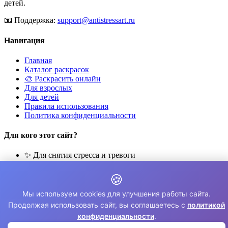
детей.
📧
Поддержка:
support@antistressart.ru
Навигация
Главная
Каталог раскрасок
🎨 Раскрасить онлайн
Для взрослых
Для детей
Правила использования
Политика конфиденциальности
Для кого этот сайт?
✨ Для снятия стресса и тревоги
🎨 Для развития креативности
🧘 Для медитации и расслабления
🍪
👨‍👩‍👧‍👦 Для семейного досуга
Мы используем cookies для улучшения работы сайта.
© 2026 Раскраски Антистресс. Все права защищены.
Продолжая использовать сайт, вы соглашаетесь с
политикой
конфиденциальности
.
⚠️ Все раскраски для личного использования. Коммерческое