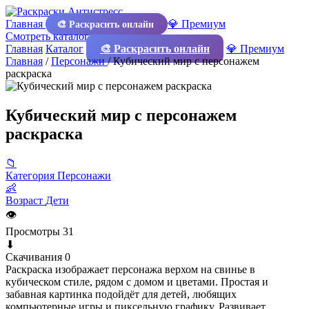
Главная
💎 Премиум
🎨 Раскрасить онлайн
Смотреть каталог
Главная
Каталог
🎨 Раскрасить онлайн
💎 Премиум
Главная
/
Персонажи
/
Кубический мир с персонажем
раскраска
Кубический мир с персонажем
раскраска
📁
Категория
Персонажи
👶
Возраст
Дети
👁
Просмотры
31
⬇
Скачивания
0
Раскраска изображает персонажа верхом на свинье в
кубическом стиле, рядом с домом и цветами. Простая и
забавная картинка подойдёт для детей, любящих
компьютерные игры и пиксельную графику. Развивает