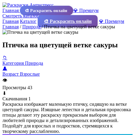
Главная
💎 Премиум
🎨 Раскрасить онлайн
Смотреть каталог
Главная
Каталог
🎨 Раскрасить онлайн
💎 Премиум
Главная
/
Природа
/
Птичка на цветущей ветке сакуры
Птичка на цветущей ветке сакуры
📁
Категория
Природа
👤
Возраст
Взрослые
👁
Просмотры
43
⬇
Скачивания
1
Раскраска изображает маленькую птичку, сидящую на ветке
цветущей сакуры. Изящные лепестки и детальная прорисовка
птицы делают эту раскраску прекрасным выбором для
любителей природы и детализированных изображений.
Подойдёт для взрослых и подростков, стремящихся к
творческому расслаблению.