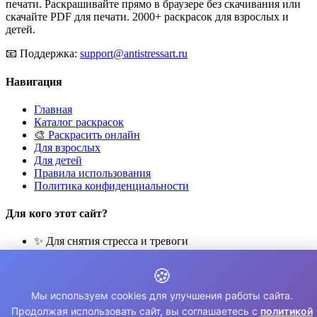
печати. Раскрашивайте прямо в браузере без скачивания или
скачайте PDF для печати. 2000+ раскрасок для взрослых и
детей.
📧
Поддержка:
support@antistressart.ru
Навигация
Главная
Каталог раскрасок
🎨 Раскрасить онлайн
Для взрослых
Для детей
Правила использования
Политика конфиденциальности
Для кого этот сайт?
✨ Для снятия стресса и тревоги
🎨 Для развития креативности
🧘 Для медитации и расслабления
🍪
👨‍👩‍👧‍👦 Для семейного досуга
Мы используем cookies для улучшения работы сайта.
© 2026 Раскраски Антистресс. Все права защищены.
Продолжая использовать сайт, вы соглашаетесь с
политикой