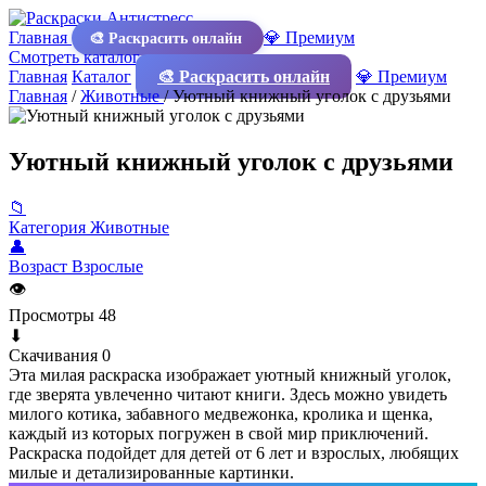
Главная
💎 Премиум
🎨 Раскрасить онлайн
Смотреть каталог
Главная
Каталог
🎨 Раскрасить онлайн
💎 Премиум
Главная
/
Животные
/
Уютный книжный уголок с друзьями
Уютный книжный уголок с друзьями
📁
Категория
Животные
👤
Возраст
Взрослые
👁
Просмотры
48
⬇
Скачивания
0
Эта милая раскраска изображает уютный книжный уголок,
где зверята увлеченно читают книги. Здесь можно увидеть
милого котика, забавного медвежонка, кролика и щенка,
каждый из которых погружен в свой мир приключений.
Раскраска подойдет для детей от 6 лет и взрослых, любящих
милые и детализированные картинки.