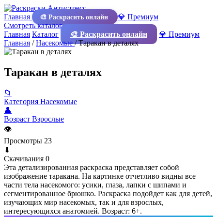
Главная
💎 Премиум
🎨 Раскрасить онлайн
Смотреть каталог
Главная
Каталог
🎨 Раскрасить онлайн
💎 Премиум
Главная
/
Насекомые
/
Таракан в деталях
Таракан в деталях
📁
Категория
Насекомые
👤
Возраст
Взрослые
👁
Просмотры
23
⬇
Скачивания
0
Эта детализированная раскраска представляет собой
изображение таракана. На картинке отчетливо видны все
части тела насекомого: усики, глаза, лапки с шипами и
сегментированное брюшко. Раскраска подойдет как для детей,
изучающих мир насекомых, так и для взрослых,
интересующихся анатомией. Возраст: 6+.