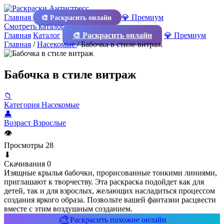
Главная
💎 Премиум
🎨 Раскрасить онлайн
Смотреть каталог
Главная
Каталог
🎨 Раскрасить онлайн
💎 Премиум
Главная
/
Насекомые
/
Бабочка в стиле витраж
Бабочка в стиле витраж
📁
Категория
Насекомые
👤
Возраст
Взрослые
👁
Просмотры
28
⬇
Скачивания
0
Изящные крылья бабочки, прорисованные тонкими линиями,
приглашают к творчеству. Эта раскраска подойдет как для
детей, так и для взрослых, желающих насладиться процессом
создания яркого образа. Позвольте вашей фантазии расцвести
вместе с этим воздушным созданием.
🎨
Раскрасить похожие онлайн