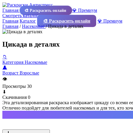
Главная
💎 Премиум
🎨 Раскрасить онлайн
Смотреть каталог
Главная
Каталог
🎨 Раскрасить онлайн
💎 Премиум
Главная
/
Насекомые
/
Цикада в деталях
Цикада в деталях
📁
Категория
Насекомые
👤
Возраст
Взрослые
👁
Просмотры
30
⬇
Скачивания
0
Эта детализированная раскраска изображает цикаду со всеми 
Отлично подойдет для любителей насекомых и для тех, кто хоче