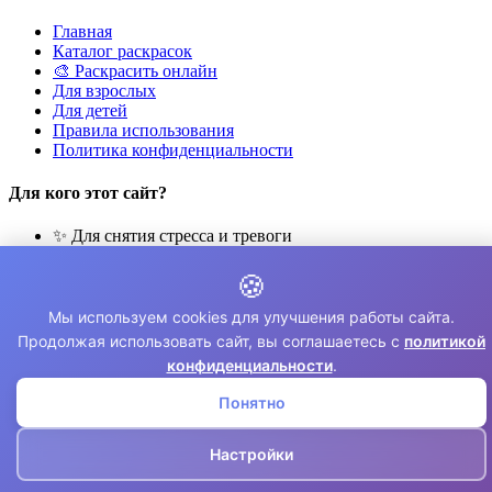
Главная
Каталог раскрасок
🎨 Раскрасить онлайн
Для взрослых
Для детей
Правила использования
Политика конфиденциальности
Для кого этот сайт?
✨ Для снятия стресса и тревоги
🎨 Для развития креативности
🍪
🧘 Для медитации и расслабления
👨‍👩‍👧‍👦 Для семейного досуга
Мы используем cookies для улучшения работы сайта.
© 2026 Раскраски Антистресс. Все права защищены.
Продолжая использовать сайт, вы соглашаетесь с
политикой
конфиденциальности
.
⚠️ Все раскраски для личного использования. Коммерческое
использование запрещено.
Понятно
Настройки