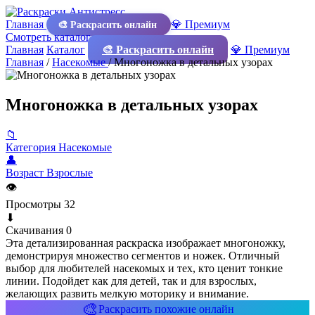
Главная
💎 Премиум
🎨 Раскрасить онлайн
Смотреть каталог
Главная
Каталог
🎨 Раскрасить онлайн
💎 Премиум
Главная
/
Насекомые
/
Многоножка в детальных узорах
Многоножка в детальных узорах
📁
Категория
Насекомые
👤
Возраст
Взрослые
👁
Просмотры
32
⬇
Скачивания
0
Эта детализированная раскраска изображает многоножку,
демонстрируя множество сегментов и ножек. Отличный
выбор для любителей насекомых и тех, кто ценит тонкие
линии. Подойдет как для детей, так и для взрослых,
желающих развить мелкую моторику и внимание.
🎨
Раскрасить похожие онлайн