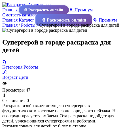
Главная
💎 Премиум
🎨 Раскрасить онлайн
Смотреть каталог
Главная
Каталог
🎨 Раскрасить онлайн
💎 Премиум
Главная
/
Роботы
/
Супергерой в городе раскраска для детей
Супергерой в городе раскраска для
детей
📁
Категория
Роботы
👶
Возраст
Дети
👁
Просмотры
47
⬇
Скачивания
0
Раскраска изображает летящего супергероя в
футуристическом костюме на фоне городского пейзажа. На
его груди красуется эмблема. Эта раскраска подойдет для
детей, увлекающихся супергероями и роботами.
Рекомендовано для детей от 6 лет и старше.