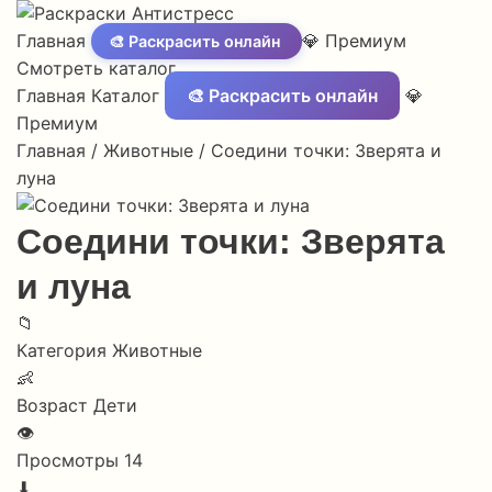
Главная
💎 Премиум
🎨 Раскрасить онлайн
Смотреть каталог
Главная
Каталог
🎨 Раскрасить онлайн
💎
Премиум
Главная
/
Животные
/
Соедини точки: Зверята и
луна
Соедини точки: Зверята
и луна
📁
Категория
Животные
👶
Возраст
Дети
👁
Просмотры
14
⬇