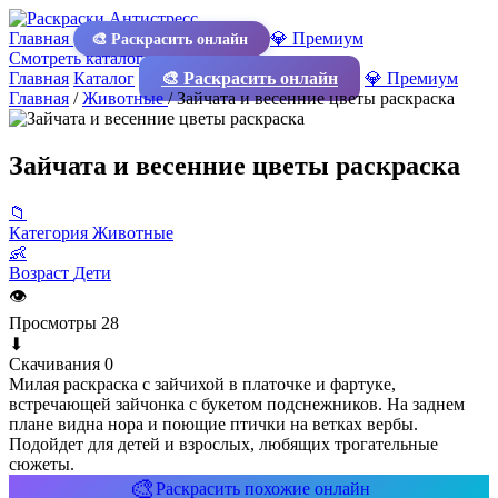
Главная
💎 Премиум
🎨 Раскрасить онлайн
Смотреть каталог
Главная
Каталог
🎨 Раскрасить онлайн
💎 Премиум
Главная
/
Животные
/
Зайчата и весенние цветы раскраска
Зайчата и весенние цветы раскраска
📁
Категория
Животные
👶
Возраст
Дети
👁
Просмотры
28
⬇
Скачивания
0
Милая раскраска с зайчихой в платочке и фартуке,
встречающей зайчонка с букетом подснежников. На заднем
плане видна нора и поющие птички на ветках вербы.
Подойдет для детей и взрослых, любящих трогательные
сюжеты.
🎨
Раскрасить похожие онлайн