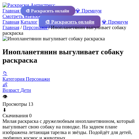
Главная
💎 Премиум
🎨 Раскрасить онлайн
Смотреть каталог
Главная
Каталог
🎨 Раскрасить онлайн
💎 Премиум
Главная
/
Персонажи
/
Инопланетянин выгуливает собаку
раскраска
Инопланетянин выгуливает собаку
раскраска
📁
Категория
Персонажи
👶
Возраст
Дети
👁
Просмотры
13
⬇
Скачивания
0
Милая раскраска с дружелюбным инопланетянином, который
выгуливает свою собаку на поводке. На заднем плане
изображена летающая тарелка и звёзды. Подойдёт для детей,
любящих космос и животных.