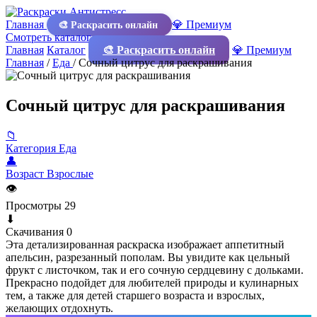
Главная
💎 Премиум
🎨 Раскрасить онлайн
Смотреть каталог
Главная
Каталог
🎨 Раскрасить онлайн
💎 Премиум
Главная
/
Еда
/
Сочный цитрус для раскрашивания
Сочный цитрус для раскрашивания
📁
Категория
Еда
👤
Возраст
Взрослые
👁
Просмотры
29
⬇
Скачивания
0
Эта детализированная раскраска изображает аппетитный
апельсин, разрезанный пополам. Вы увидите как цельный
фрукт с листочком, так и его сочную сердцевину с дольками.
Прекрасно подойдет для любителей природы и кулинарных
тем, а также для детей старшего возраста и взрослых,
желающих отдохнуть.