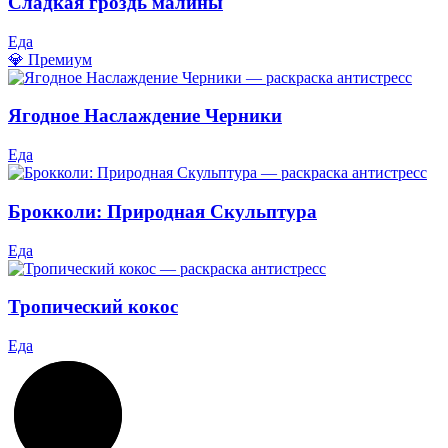
Сладкая гроздь малины
Еда
💎 Премиум
Ягодное Наслаждение Черники
Еда
Брокколи: Природная Скульптура
Еда
Тропический кокос
Еда