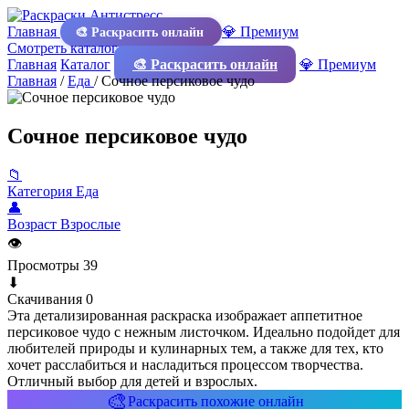
Главная
💎 Премиум
🎨 Раскрасить онлайн
Смотреть каталог
Главная
Каталог
🎨 Раскрасить онлайн
💎 Премиум
Главная
/
Еда
/
Сочное персиковое чудо
Сочное персиковое чудо
📁
Категория
Еда
👤
Возраст
Взрослые
👁
Просмотры
39
⬇
Скачивания
0
Эта детализированная раскраска изображает аппетитное
персиковое чудо с нежным листочком. Идеально подойдет для
любителей природы и кулинарных тем, а также для тех, кто
хочет расслабиться и насладиться процессом творчества.
Отличный выбор для детей и взрослых.
🎨
Раскрасить похожие онлайн