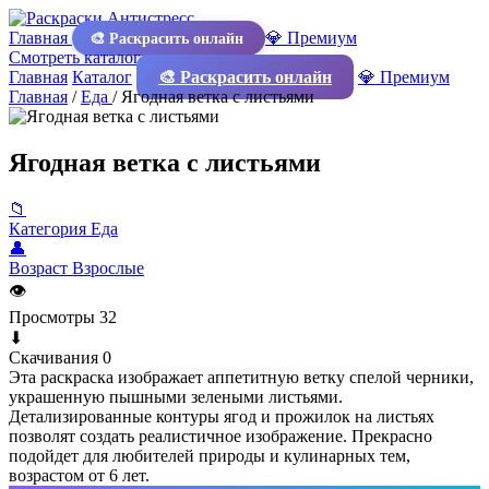
Главная
💎 Премиум
🎨 Раскрасить онлайн
Смотреть каталог
Главная
Каталог
🎨 Раскрасить онлайн
💎 Премиум
Главная
/
Еда
/
Ягодная ветка с листьями
Ягодная ветка с листьями
📁
Категория
Еда
👤
Возраст
Взрослые
👁
Просмотры
32
⬇
Скачивания
0
Эта раскраска изображает аппетитную ветку спелой черники,
украшенную пышными зелеными листьями.
Детализированные контуры ягод и прожилок на листьях
позволят создать реалистичное изображение. Прекрасно
подойдет для любителей природы и кулинарных тем,
возрастом от 6 лет.