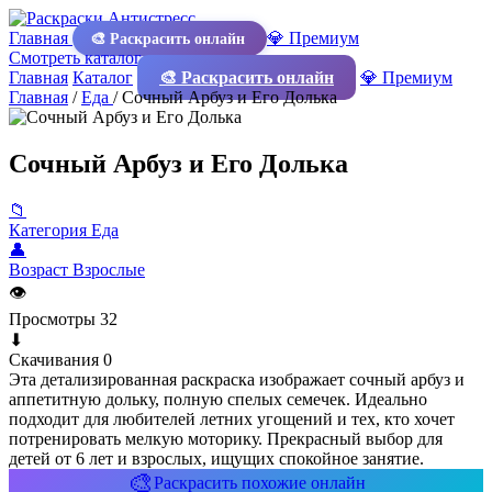
Главная
💎 Премиум
🎨 Раскрасить онлайн
Смотреть каталог
Главная
Каталог
🎨 Раскрасить онлайн
💎 Премиум
Главная
/
Еда
/
Сочный Арбуз и Его Долька
Сочный Арбуз и Его Долька
📁
Категория
Еда
👤
Возраст
Взрослые
👁
Просмотры
32
⬇
Скачивания
0
Эта детализированная раскраска изображает сочный арбуз и
аппетитную дольку, полную спелых семечек. Идеально
подходит для любителей летних угощений и тех, кто хочет
потренировать мелкую моторику. Прекрасный выбор для
детей от 6 лет и взрослых, ищущих спокойное занятие.
🎨
Раскрасить похожие онлайн