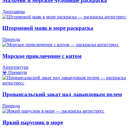
Мальчик и морское чудовище раскраска
Динозавры
Штормовой маяк в море раскраска
Природа
Морское приключение с китом
Архитектура
💎 Премиум
Провансальский закат над лавандовым полем
Природа
Яркий парусник в море