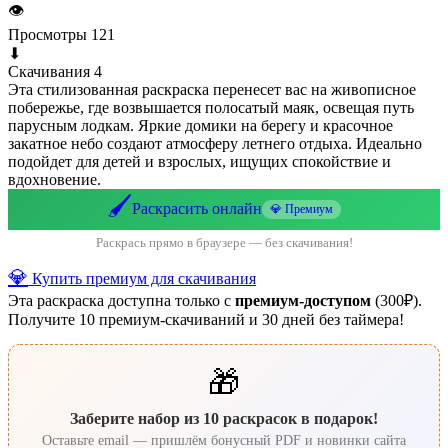
👁
Просмотры
121
⬇
Скачивания
4
Эта стилизованная раскраска перенесет вас на живописное
побережье, где возвышается полосатый маяк, освещая путь
парусным лодкам. Яркие домики на берегу и красочное
закатное небо создают атмосферу летнего отдыха. Идеально
подойдет для детей и взрослых, ищущих спокойствие и
вдохновение.
🖌️
Раскрасить онлайн
💎 Премиум
Раскрась прямо в браузере — без скачивания!
💎
Купить премиум для скачивания
Эта раскраска доступна только с
премиум-доступом
(300₽).
Получите 10 премиум-скачиваний и 30 дней без таймера!
🎁
Заберите набор из 10 раскрасок в подарок!
Оставьте email — пришлём бонусный PDF и новинки сайта