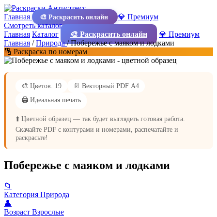
Главная
💎 Премиум
🎨 Раскрасить онлайн
Смотреть каталог
Главная
Каталог
🎨 Раскрасить онлайн
💎 Премиум
Главная
/
Природа
/
Побережье с маяком и лодками
🔢 Раскраска по номерам
🎨 Цветов: 19
📄 Векторный PDF А4
🖨️ Идеальная печать
⬆️ Цветной образец — так будет выглядеть готовая работа.
Скачайте PDF с контурами и номерами, распечатайте и
раскрасьте!
Побережье с маяком и лодками
📁
Категория
Природа
👤
Возраст
Взрослые