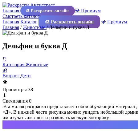
Главная
💎 Премиум
🎨 Раскрасить онлайн
Смотреть каталог
Главная
Каталог
🎨 Раскрасить онлайн
💎 Премиум
Главная
/
Животные
/
Дельфин и буква Д
Дельфин и буква Д
📁
Категория
Животные
👶
Возраст
Дети
👁
Просмотры
38
⬇
Скачивания
0
Эта милая раскраска представляет собой обучающий материал 
«Д». В нижней части рисунка можно увидеть небольшой домик 
им изучать алфавит и развивать мелкую моторику.