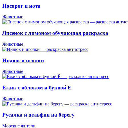
Носорог и нота
Животные
Лисенок с лимоном обучающая раскраска
Животные
Индюк и иголки
Животные
Ёжик с яблоком и буквой Ё
Животные
Русалка и дельфин на берегу
Морские жители