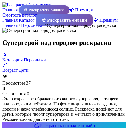
Главная
💎 Премиум
🎨 Раскрасить онлайн
Смотреть каталог
Главная
Каталог
🎨 Раскрасить онлайн
💎 Премиум
Главная
/
Персонажи
/
Супергерой над городом раскраска
Супергерой над городом раскраска
📁
Категория
Персонажи
👶
Возраст
Дети
👁
Просмотры
37
⬇
Скачивания
0
Эта раскраска изображает отважного супергероя, летящего
над городским пейзажем. На фоне видны высокие здания,
дороги и даже улыбающееся солнце. Раскраска подойдет для
детей, которые любят супергероев и мечтают о приключениях.
Рекомендовано для детей от 5 лет.
🎨
Раскрасить похожие онлайн