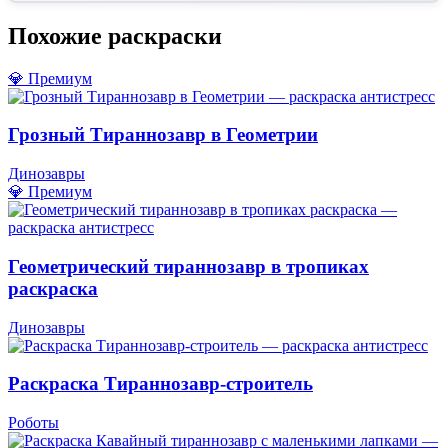
Похожие раскраски
💎 Премиум
Грозный Тираннозавр в Геометрии
Динозавры
💎 Премиум
Геометрический тираннозавр в тропиках
раскраска
Динозавры
Раскраска Тираннозавр-строитель
Роботы