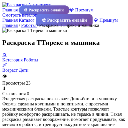
Главная
💎 Премиум
🎨 Раскрасить онлайн
Смотреть каталог
Главная
Каталог
🎨 Раскрасить онлайн
💎 Премиум
Главная
/
Роботы
/
Раскраска ТТирекс и машинка
Раскраска ТТирекс и машинка
📁
Категория
Роботы
👶
Возраст
Дети
👁
Просмотры
23
⬇
Скачивания
0
Эта детская раскраска показывает Дино-бота и в машинку.
Формы сделаны крупными и понятными, с простыми
механическими блоками. Толстые контуры позволяют
ребёнку комфортно раскрашивать, не теряясь в линии. Такая
раскраска развивает воображение, помогает придумывать, как
меняются роботы, и тренирует аккуратное закрашивание