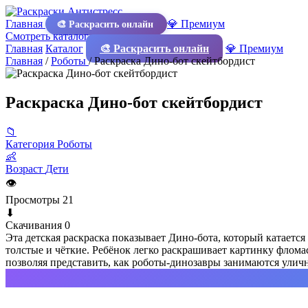
Главная
💎 Премиум
🎨 Раскрасить онлайн
Смотреть каталог
Главная
Каталог
🎨 Раскрасить онлайн
💎 Премиум
Главная
/
Роботы
/
Раскраска Дино-бот скейтбордист
Раскраска Дино-бот скейтбордист
📁
Категория
Роботы
👶
Возраст
Дети
👁
Просмотры
21
⬇
Скачивания
0
Эта детская раскраска показывает Дино-бота, который катается
толстые и чёткие. Ребёнок легко раскрашивает картинку фломас
позволяя представить, как роботы-динозавры занимаются улич