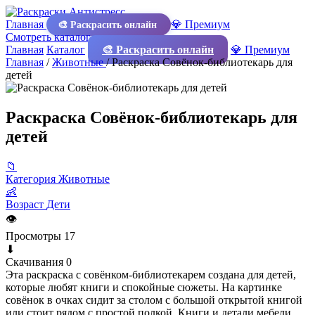
Главная
💎 Премиум
🎨 Раскрасить онлайн
Смотреть каталог
Главная
Каталог
🎨 Раскрасить онлайн
💎 Премиум
Главная
/
Животные
/
Раскраска Совёнок-библиотекарь для
детей
Раскраска Совёнок-библиотекарь для
детей
📁
Категория
Животные
👶
Возраст
Дети
👁
Просмотры
17
⬇
Скачивания
0
Эта раскраска с совёнком-библиотекарем создана для детей,
которые любят книги и спокойные сюжеты. На картинке
совёнок в очках сидит за столом с большой открытой книгой
или стоит рядом с простой полкой. Книги и детали мебели