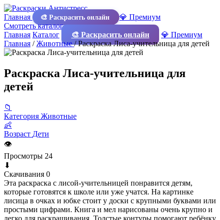
Главная
💎 Премиум
🎨 Раскрасить онлайн
Смотреть каталог
Главная
Каталог
🎨 Раскрасить онлайн
💎 Премиум
Главная
/
Животные
/
Раскраска Лиса-учительница для детей
Раскраска Лиса-учительница для
детей
📁
Категория
Животные
👶
Возраст
Дети
👁
Просмотры
24
⬇
Скачивания
0
Эта раскраска с лисой-учительницей понравится детям,
которые готовятся к школе или уже учатся. На картинке
лисица в очках и юбке стоит у доски с крупными буквами или
простыми цифрами. Книга и мел нарисованы очень крупно и
легко для раскрашивания. Толстые контуры помогают ребёнку